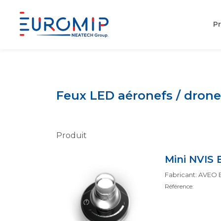
Pr
Aller
au
contenu
Feux LED aéronefs / drone
Produit
Mini NVIS
Fabricant: AVEO
Référence: