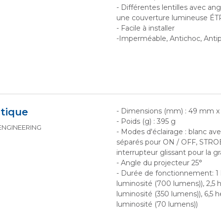
- Différentes lentilles avec an
une couverture lumineuse É
- Facile à installer
-Imperméable, Antichoc, Anti
tique
- Dimensions (mm) : 49 mm 
- Poids (g) : 395 g
 ENGINEERING
- Modes d'éclairage : blanc av
séparés pour ON / OFF, STRO
interrupteur glissant pour la g
- Angle du projecteur 25°
- Durée de fonctionnement: 1
luminosité (700 lumens)), 2,5
luminosité (350 lumens)), 6,5 
luminosité (70 lumens))