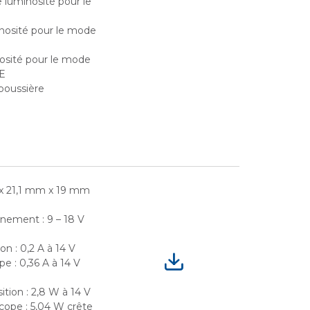
 luminosité pour le
nosité pour le mode
nosité pour le mode
E
poussière
 x 21,1 mm x 19 mm
nnement : 9 – 18 V
on : 0,2 A à 14 V
e : 0,36 A à 14 V
ition : 2,8 W à 14 V
cope : 5,04 W crête