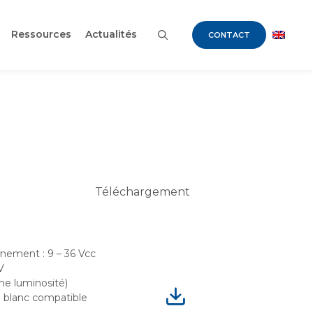
Ressources
Actualités
CONTACT
Téléchargement
nnement : 9 – 36 Vcc
V
ine luminosité)
ou blanc compatible