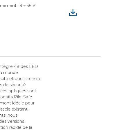
nnement : 9 – 36 V
intègre 48 des LED
s au monde
cité et une intensité
s de sécurité
nces optiques sont
oduits PilotSafe
ement idéale pour
tacle existant.
nts, nous
des versions
tion rapide de la