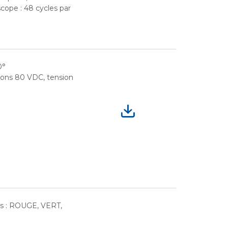
scope : 48 cycles par
0°
sions 80 VDC, tension
es : ROUGE, VERT,