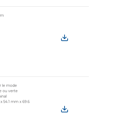
mm
W
ur le mode
 ou verte
inal
x 54.1 mm x 69.6