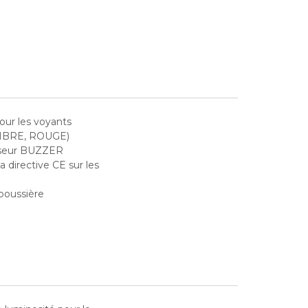
our les voyants
MBRE, ROUGE)
isseur BUZZER
 directive CE sur les
poussière