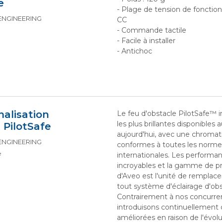
e
- Plage de tension de fonctio
 ENGINEERING
CC
- Commande tactile
- Facile à installer
- Antichoc
nalisation
Le feu d'obstacle PilotSafe™ 
les plus brillantes disponible
 PilotSafe
aujourd'hui, avec une chromati
 ENGINEERING
conformes à toutes les norme
e
internationales. Les performa
incroyables et la gamme de pr
d'Aveo est l'unité de remplac
tout système d'éclairage d'obs
Contrairement à nos concurre
introduisons continuellement 
améliorées en raison de l'évolu