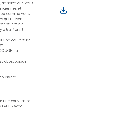
, de sorte que vous
anciennes et
Aveo comme vous le
s qui utilisent
ment, à faible
 a 5 à 7 ans !
ur une couverture
0°
D ROUGE ou
 stroboscopique
poussière
ur une couverture
NTALES avec