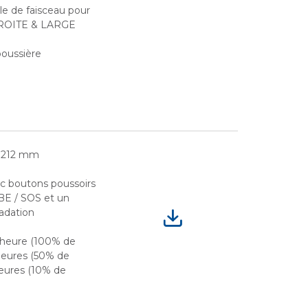
gle de faisceau pour
TROITE & LARGE
poussière
x 212 mm
ec boutons poussoirs
BE / SOS et un
radation
 heure (100% de
 heures (50% de
heures (10% de