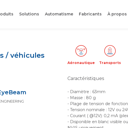
oduits
Solutions
Automatisme
Fabricants
À propos
s / véhicules
Aéronautique
Transports
Caractéristiques
 EyeBeam
- Diamètre : 63mm
- Masse : 80 g
 ENGINEERING
- Plage de tension de fonctio
- Tension nominale : 12V ou 24
- Courant ( @12V): 0,2 mA (ple
- Disponible en blanc visible 
NVIS uniquement