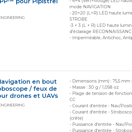
PP™ pour Pipistrel
- 4+4 (Vert+Rouge) LED haute
mode NAVIGATION
- 20+20 (L+R) LED haute lumi
 ENGINEERING
STROBE
-3 + 3 (L + R) LED haute lumi
d'éclairage RECONNAISSANC
- Imperméable, Antichoc, Anti
avigation en bout
- Dimensions (mm) : 75,5 mm
- Masse : 30 g / 1,058 oz
roboscope / feux de
- Plage de tension de fonctio
our drones et UAVs
CC
 ENGINEERING
- Courant d'entrée - Nav/Positi
- Courant d'entrée - Stroboscop
(crête)
- Puissance d'entrée - Nav/Pos
- Puissance d'entrée - Strobos