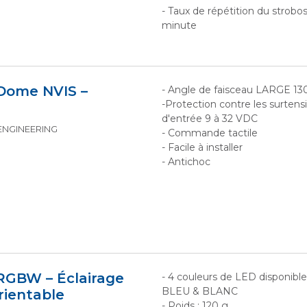
- Taux de répétition du strobo
minute
Dome NVIS –
- Angle de faisceau LARGE 13
-Protection contre les surten
d'entrée 9 à 32 VDC
 ENGINEERING
- Commande tactile
- Facile à installer
- Antichoc
GBW – Éclairage
- 4 couleurs de LED disponibl
BLEU & BLANC
orientable
- Poids : 120 g