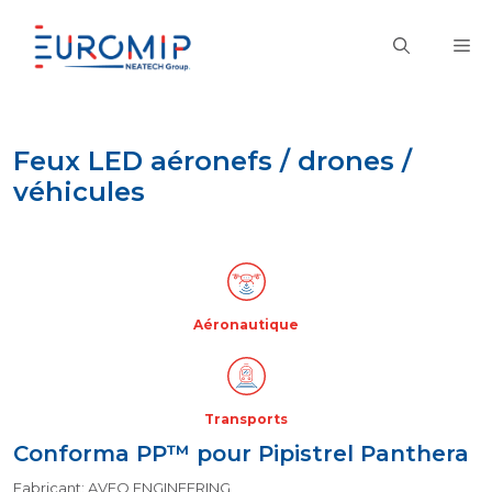
Aller
au
M
contenu
Feux LED aéronefs / drones /
véhicules
Aéronautique
Transports
Conforma PP™ pour Pipistrel Panthera
Fabricant: AVEO ENGINEERING