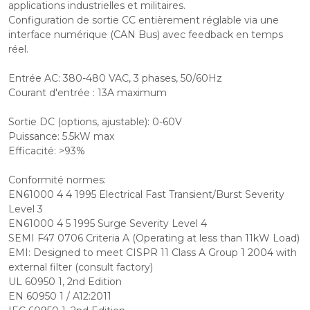
applications industrielles et militaires.
Configuration de sortie CC entièrement réglable via une
interface numérique (CAN Bus) avec feedback en temps
réel.
Entrée AC: 380-480 VAC, 3 phases, 50/60Hz
Courant d'entrée : 13A maximum
Sortie DC (options, ajustable): 0-60V
Puissance: 5.5kW max
Efficacité: >93%
Conformité normes:
EN61000 4 4 1995 Electrical Fast Transient/Burst Severity
Level 3
EN61000 4 5 1995 Surge Severity Level 4
SEMI F47 0706 Criteria A (Operating at less than 11kW Load)
EMI: Designed to meet CISPR 11 Class A Group 1 2004 with
external filter (consult factory)
UL 60950 1, 2nd Edition
EN 60950 1 / A12:2011