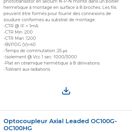
phototransistor en silicium N-P-N monté dans un boîtier
hermétique à montage en surface à 8 broches. Les fils
peuvent être formés pour fournir des connexions de
soudure conformes au substrat de montage.
-CTR @ IF = 1mA
-CTR Min :200
-CTR Man :1200
-BVPDG (V)=40
-Temps de commutation :25 μs
-Isolement @ Vcc 1 sec :1000/3000
-Plat en céramique hermétique à 8 dérivations
-Tolérant aux radiations
Optocoupleur Axial Leaded OC100G-
OC100HG