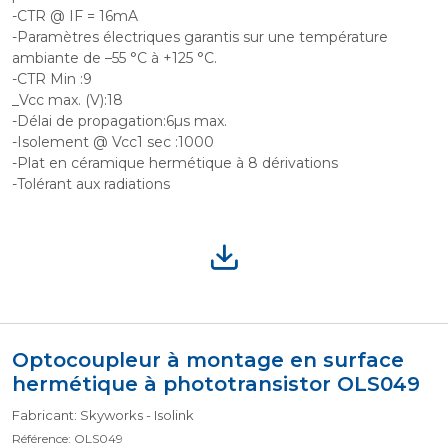
-CTR @ IF = 16mA
-Paramètres électriques garantis sur une température
ambiante de –55 °C à +125 °C.
-CTR Min :9
_Vcc max. (V):18
-Délai de propagation:6µs max.
-Isolement @ Vcc1 sec :1000
-Plat en céramique hermétique à 8 dérivations
-Tolérant aux radiations
Optocoupleur à montage en surface
hermétique à phototransistor OLS049
Fabricant: Skyworks - Isolink
Référence: OLS049