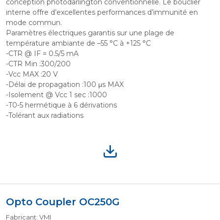
conception photodarlington conventionnelle. Le bouclier
interne offre d’excellentes performances d’immunité en
mode commun.
Paramètres électriques garantis sur une plage de
température ambiante de –55 °C à +125 °C
-CTR @ IF = 0.5/5 mA
-CTR Min :300/200
-Vcc MAX :20 V
-Délai de propagation :100 μs MAX
-Isolement @ Vcc 1 sec :1000
-T0-5 hermétique à 6 dérivations
-Tolérant aux radiations
Opto Coupler OC250G
Fabricant: VMI