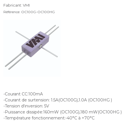
Fabricant: VMI
Référence: OC100G-OC100HG
-Courant CC:100mA
-Courant de surtension: 1.5A(OC100G),1.0A (OC100HG )
-Tension d'inversion: 5V
-Puissance dissipée:160mW (OC100G),180 mW(OC100HG )
-Température fonctionnement:-40°C à +70°C