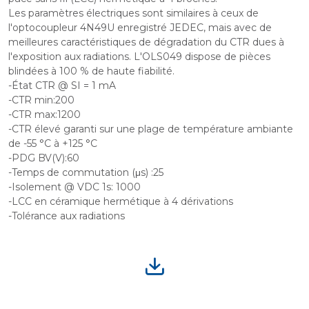
Les paramètres électriques sont similaires à ceux de
l'optocoupleur 4N49U enregistré JEDEC, mais avec de
meilleures caractéristiques de dégradation du CTR dues à
l'exposition aux radiations. L'OLS049 dispose de pièces
blindées à 100 % de haute fiabilité.
-État CTR @ SI = 1 mA
-CTR min:200
-CTR max:1200
-CTR élevé garanti sur une plage de température ambiante
de -55 °C à +125 °C
-PDG BV(V):60
-Temps de commutation (μs) :25
-Isolement @ VDC 1s: 1000
-LCC en céramique hermétique à 4 dérivations
-Tolérance aux radiations