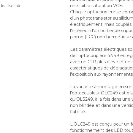
une faible saturation VCE.
s - Isolink
Chaque optocoupleur se com
d'un phototransistor au siliciu
électriquement, mais couplés
l'intérieur d'un boîtier de sup
plomb (LCC) non hermétique à
Les paramètres électriques son
de l'optocoupleur 4N49 enreg
avec un CTR plus élevé et de 
caractéristiques de dégradati
l'exposition aux rayonnements
La variante à montage en sur
l'optocoupleur OLC249 est dis
qu'OLS249, à la fois dans une 
non blindée et dans une versi
fiabilité.
L'OLC249 est conçu pour un fa
fonctionnement des LED tout 