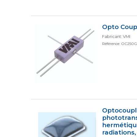
Opto Coup
Fabricant: VMI
Référence: OC250G
Optocouple
phototrans
hermétique
radiations