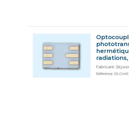
Optocouple
phototrans
hermétique
radiations
Fabricant: Skywork
Référence: OLC449