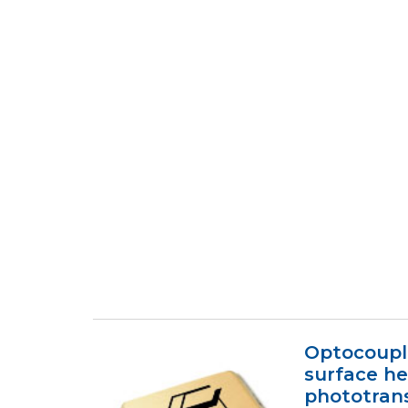
Optocoupl
surface h
phototran