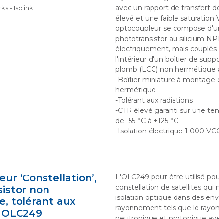
avec un rapport de transfert d
s - Isolink
élevé et une faible saturatio
optocoupleur se compose d'u
phototransistor au silicium NP
électriquement, mais couplés
l'intérieur d'un boîtier de sup
plomb (LCC) non hermétique à
-Boîtier miniature à montage 
hermétique
-Tolérant aux radiations
-CTR élevé garanti sur une t
de -55 °C à +125 °C
-Isolation électrique 1 000 VC
ur ‘Constellation’,
L'OLC249 peut être utilisé pou
constellation de satellites qui
istor non
isolation optique dans des e
, tolérant aux
rayonnement tels que le ra
, OLC249
neutronique et protonique av