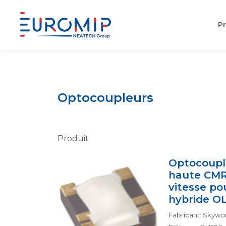
Pr
Aller
au
contenu
Optocoupleurs
Produit
Optocoupl
haute CMR
vitesse po
hybride O
Fabricant: Skywork