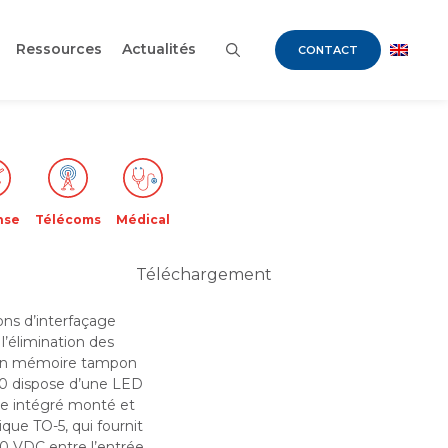
Ressources
Actualités
CONTACT
nse
Télécoms
Médical
Téléchargement
ons d’interfaçage
l’élimination des
e en mémoire tampon
00 dispose d’une LED
se intégré monté et
que TO-5, qui fournit
00 VDC entre l’entrée