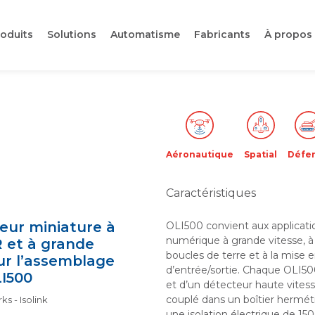
oduits
Solutions
Automatisme
Fabricants
À propos
Aéronautique
Spatial
Défe
Caractéristiques
eur miniature à
OLI500 convient aux applicati
numérique à grande vitesse, à 
 et à grande
boucles de terre et à la mis
ur l’assemblage
d’entrée/sortie. Chaque OLI5
LI500
et d’un détecteur haute vites
couplé dans un boîtier herméti
s - Isolink
une isolation électrique de 15