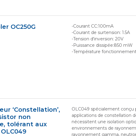
ler OC250G
-Courant CC:100mA
-Courant de surtension: 1.5A
-Tension d'inversion: 20V
-Puissance dissipée:850 mW
-Température fonctionnement
ur ‘Constellation’,
OLC049 spécialement conçu p
applications de constellation de
istor non
nécessitent une isolation opt
, tolérant aux
environnements de rayonneme
, OLC049
rayonnement gamma, neutron