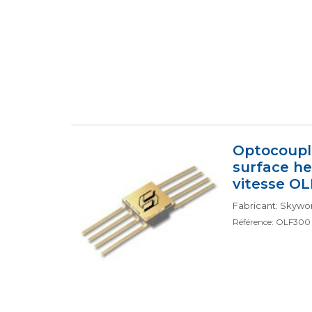
Optocoupl
surface h
vitesse O
Fabricant: Skywork
Référence: OLF300