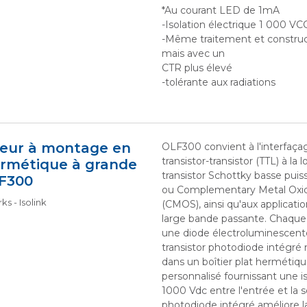
*Au courant LED de 1mA
-Isolation électrique 1 000 VC
-Même traitement et construc
mais avec un
CTR plus élevé
-tolérante aux radiations
eur à montage en
OLF300 convient à l'interfaçag
transistor-transistor (TTL) à la 
ermétique à grande
transistor Schottky basse puis
LF300
ou Complementary Metal Oxi
s - Isolink
(CMOS), ainsi qu'aux applicati
large bande passante. Chaqu
une diode électroluminescent
transistor photodiode intégré
dans un boîtier plat hermétiq
personnalisé fournissant une i
1000 Vdc entre l'entrée et la so
photodiode intégré améliore l