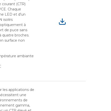
e courant (CTR)
n VCE. Chaque
ne LED et d'un
N isolés
 optiquement à
port de puce sans
 quatre broches.
en surface non
empérature ambiante
C
r les applications de
 nécessitent une
nvironnements de
yonnement gamma,
ec un CTR élevé et