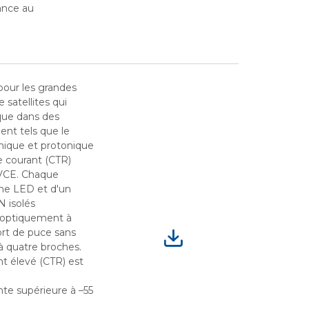
ance au
our les grandes
 satellites qui
ique dans des
nt tels que le
ique et protonique
e courant (CTR)
n VCE. Chaque
ne LED et d'un
N isolés
 optiquement à
port de puce sans
 quatre broches.
nt élevé (CTR) est
te supérieure à –55