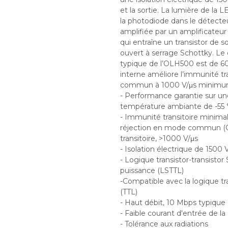
et la sortie. La lumière de la 
la photodiode dans le détecte
amplifiée par un amplificateur 
qui entraîne un transistor de so
ouvert à serrage Schottky. Le 
typique de l’OLH500 est de 60
interne améliore l’immunité t
commun à 1000 V/μs minimu
- Performance garantie sur un
température ambiante de -55 
- Immunité transitoire minimal
réjection en mode commun 
transitoire, >1000 V/μs
- Isolation électrique de 1500
- Logique transistor-transistor 
puissance (LSTTL)
-Compatible avec la logique tra
(TTL)
- Haut débit, 10 Mbps typique
- Faible courant d'entrée de l
- Tolérance aux radiations