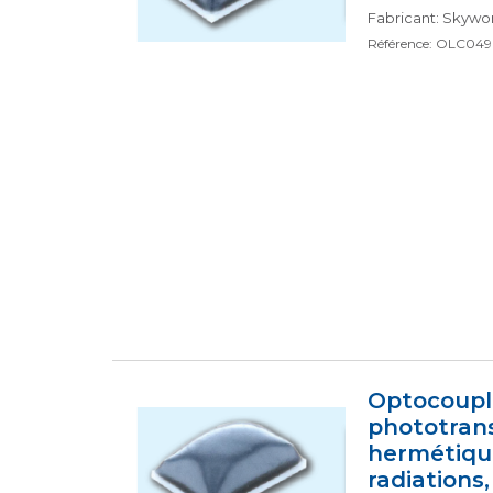
Fabricant: Skywork
Référence: OLC049
Optocouple
phototrans
hermétique
radiations