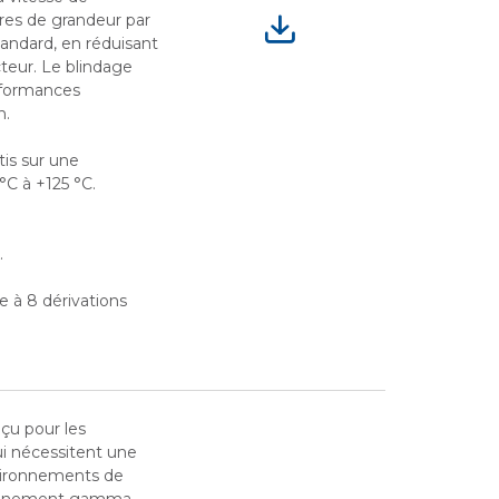
res de grandeur par
tandard, en réduisant
cteur. Le blindage
erformances
n.
tis sur une
C à +125 °C.
.
 à 8 dérivations
çu pour les
qui nécessitent une
nvironnements de