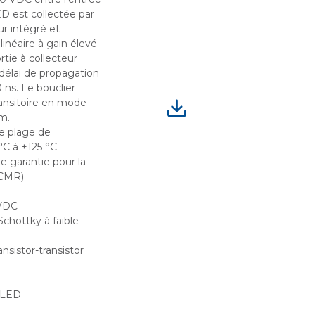
LED est collectée par
ur intégré et
linéaire à gain élevé
rtie à collecteur
délai de propagation
 ns. Le bouclier
ransitoire en mode
m.
e plage de
°C à +125 °C
e garantie pour la
(CMR)
 VDC
Schottky à faible
nsistor-transistor
a LED