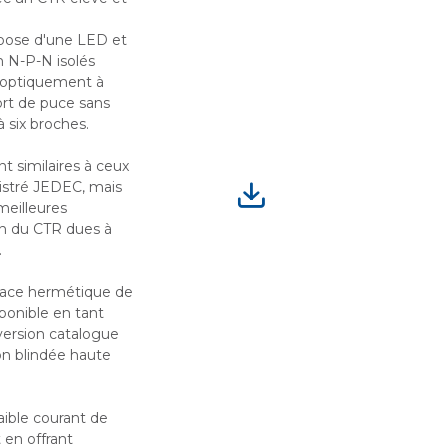
pose d'une LED et
m N-P-N isolés
 optiquement à
port de puce sans
 six broches.
t similaires à ceux
istré JEDEC, mais
meilleures
on du CTR dues à
.
face hermétique de
ponible en tant
version catalogue
on blindée haute
ible courant de
en offrant