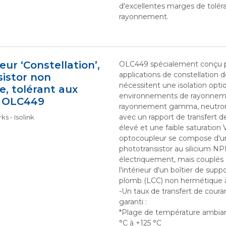
d'excellentes marges de tolér
rayonnement.
ur ‘Constellation’,
OLC449 spécialement conçu p
applications de constellation de
istor non
nécessitent une isolation opt
, tolérant aux
environnements de rayonneme
, OLC449
rayonnement gamma, neutron
avec un rapport de transfert d
s - Isolink
élevé et une faible saturatio
optocoupleur se compose d'u
phototransistor au silicium NP
électriquement, mais couplés
l'intérieur d'un boîtier de sup
plomb (LCC) non hermétique à
-Un taux de transfert de coura
garanti :
*Plage de température ambian
°C à +125 °C