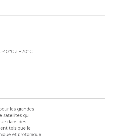
:-40°C à +70°C
our les grandes
 satellites qui
ique dans des
nt tels que le
ique et protonique