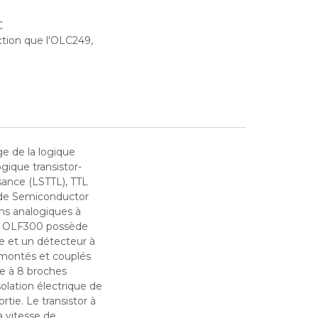
C
tion que l'OLC249,
e de la logique
logique transistor-
sance (LSTTL), TTL
de Semiconductor
ons analogiques à
e OLF300 possède
e et un détecteur à
 montés et couplés
ue à 8 broches
solation électrique de
rtie. Le transistor à
a vitesse de