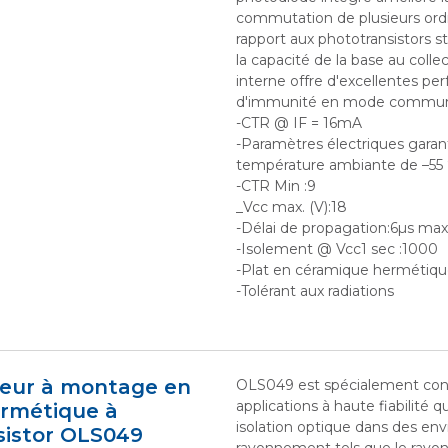
commutation de plusieurs ord
rapport aux phototransistors s
la capacité de la base au colle
interne offre d'excellentes p
d'immunité en mode commu
-CTR @ IF = 16mA
-Paramètres électriques garan
température ambiante de –55 °
-CTR Min :9
_Vcc max. (V):18
-Délai de propagation:6µs max
-Isolement @ Vcc1 sec :1000
-Plat en céramique hermétique
-Tolérant aux radiations
eur à montage en
OLS049 est spécialement con
applications à haute fiabilité 
ermétique à
isolation optique dans des e
sistor OLS049