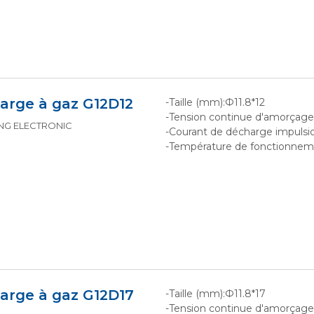
arge à gaz G12D12
-Taille (mm):Ф11.8*12
-Tension continue d'amorçag
KING ELECTRONIC
-Courant de décharge impulsio
-Température de fonctionne
arge à gaz G12D17
-Taille (mm):Ф11.8*17
-Tension continue d'amorçag