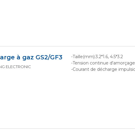
arge à gaz GS2/GF3
-Taille(mm):3.2*1.6, 4.5*3.2
-Tension continue d'amorçag
KING ELECTRONIC
-Courant de décharge impulsion