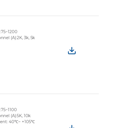
e:75~1200
nel (A):2K, 3k, 5k
:75~1100
nnel (A):5K, 10k
ment: 40℃~ +105℃