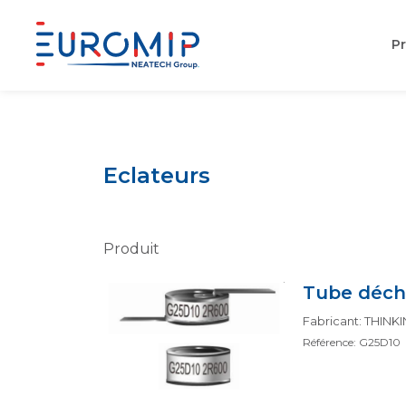
Pr
Aller
au
contenu
Eclateurs
Produit
Tube déch
Fabricant: THIN
Référence: G25D10