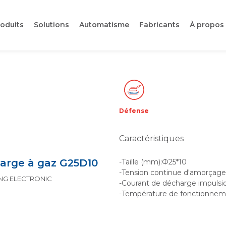
oduits
Solutions
Automatisme
Fabricants
À propos
Défense
Caractéristiques
arge à gaz G25D10
-Taille (mm):Ф25*10
-Tension continue d'amorçag
KING ELECTRONIC
-Courant de décharge impulsio
-Température de fonctionne