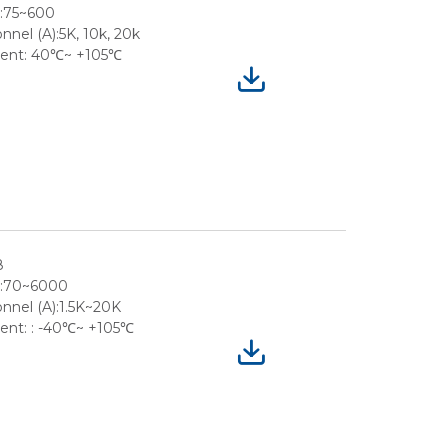
e:75~600
nel (A):5K, 10k, 20k
ment: 40℃~ +105℃
8
e:70~6000
nnel (A):1.5K~20K
ent: : -40℃~ +105℃