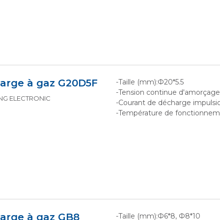
arge à gaz G20D5F
-Taille (mm):Ф20*5.5
-Tension continue d'amorçag
KING ELECTRONIC
-Courant de décharge impulsio
-Température de fonctionne
arge à gaz GB8
-Taille (mm):Ф6*8, Ф8*10