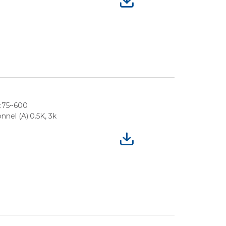
e:75~600
nel (A):0.5K, 3k