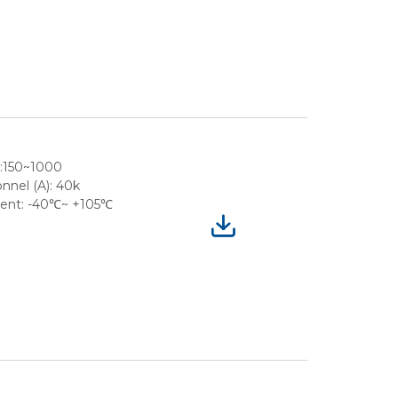
e:150~1000
nnel (A): 40k
ment: -40℃~ +105℃