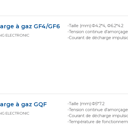
arge à gaz GF4/GF6
-Taille (mm):Ф4.2*4, Ф6.2*4.2
-Tension continue d'amorçag
KING ELECTRONIC
-Courant de décharge impulsion
arge à gaz GQF
-Taille (mm):Ф5*7.2
-Tension continue d'amorçage
KING ELECTRONIC
-Courant de décharge impulsio
-Température de fonctionne