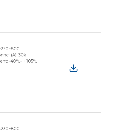
e:230~800
nnel (A): 30k
ment: -40℃~ +105℃
e:230~800