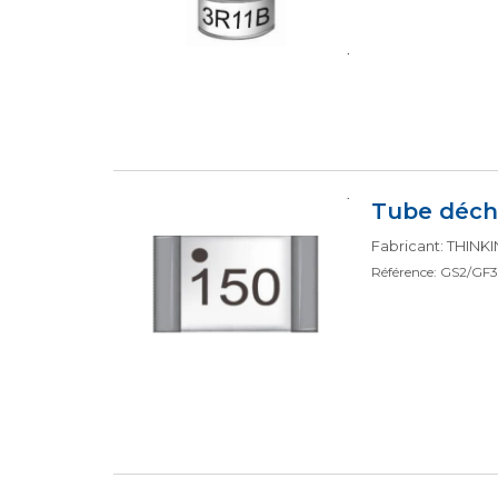
Tube déch
Fabricant: THIN
Référence: GS2/GF3