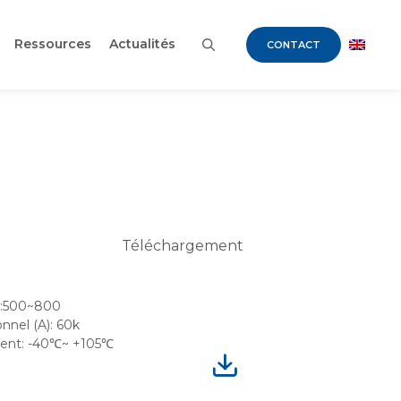
Ressources
Actualités
CONTACT
Téléchargement
e:500~800
nnel (A): 60k
ment: -40℃~ +105℃