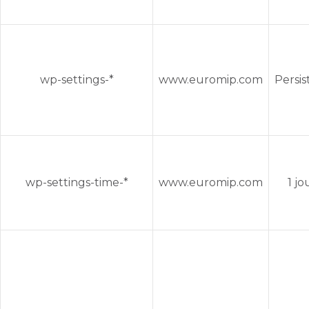
wp-settings-*
www.euromip.com
Persis
wp-settings-time-*
www.euromip.com
1 jo