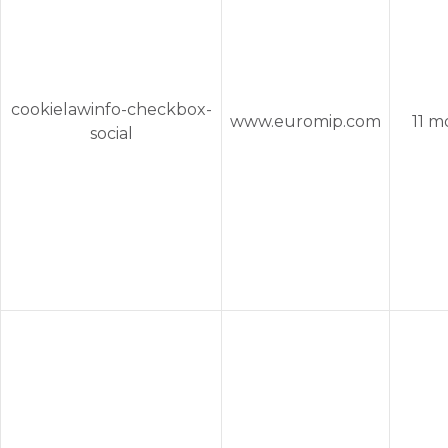
cookielawinfo-checkbox-
www.euromip.com
11 m
social