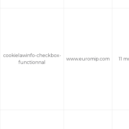
cookielawinfo-checkbox-
www.euromip.com
11 m
functionnal