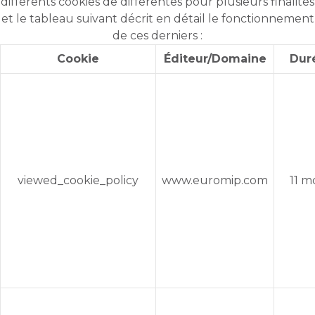
différents cookies de différentes pour plusieurs finalités
et le tableau suivant décrit en détail le fonctionnement
de ces derniers :
Cookie
Éditeur/Domaine
Dur
viewed_cookie_policy
www.euromip.com
11 m