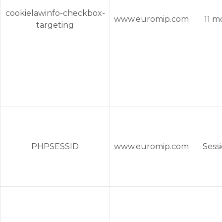
cookielawinfo-checkbox-
www.euromip.com
11 m
targeting
PHPSESSID
www.euromip.com
Sess