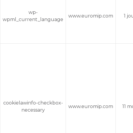
wp-
www.euromip.com
1 jo
wpml_current_language
cookielawinfo-checkbox-
www.euromip.com
11 m
necessary