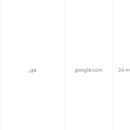
_ga
google.com
24 m