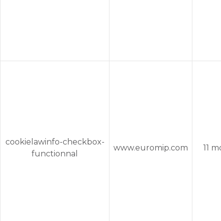
cookielawinfo-checkbox-
www.euromip.com
11 m
functionnal