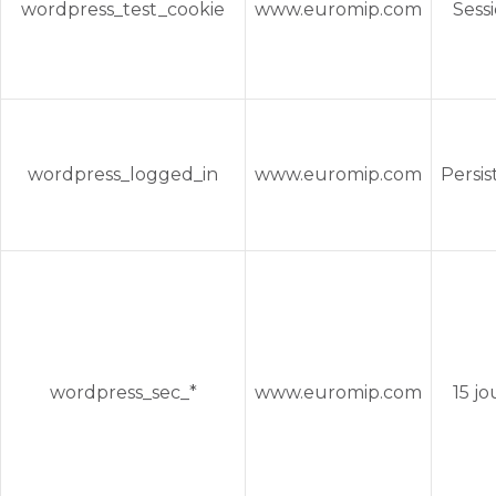
wordpress_test_cookie
www.euromip.com
Sess
wordpress_logged_in
www.euromip.com
Persis
wordpress_sec_*
www.euromip.com
15 jo