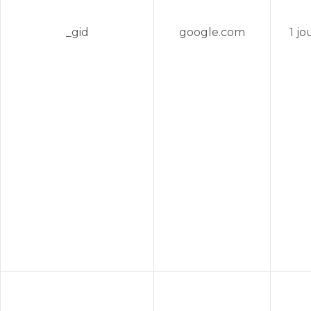
_gid
google.com
1 jo