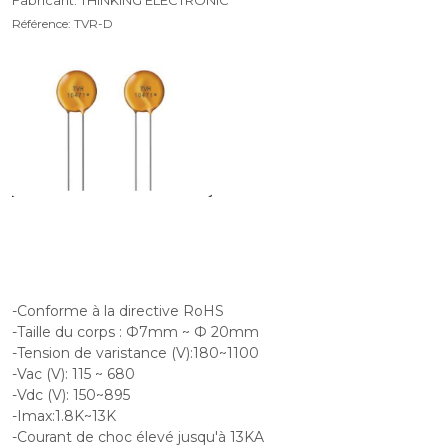
Fabricant: THINKING ELECTRONIC
Référence: TVR-D
-Conforme à la directive RoHS
-Taille du corps : Ф7mm ~ Ф 20mm
-Tension de varistance (V):180~1100
-Vac (V): 115 ~ 680
-Vdc (V): 150~895
-Imax:1.8K~13K
-Courant de choc élevé jusqu'à 13KA