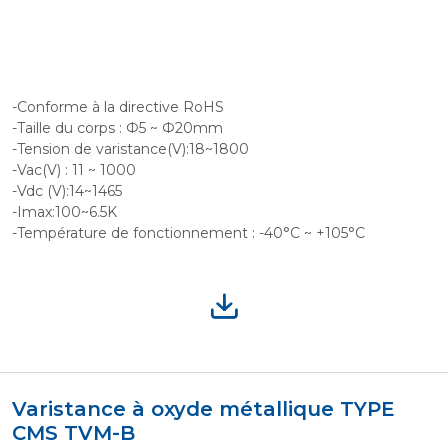
-Conforme à la directive RoHS
-Taille du corps : Ф5 ~ Ф20mm
-Tension de varistance(V):18~1800
-Vac(V) : 11 ~ 1000
-Vdc (V):14~1465
-Imax:100~6.5K
-Température de fonctionnement : -40°C ~ +105°C
Varistance à oxyde métallique TYPE
CMS TVM-B