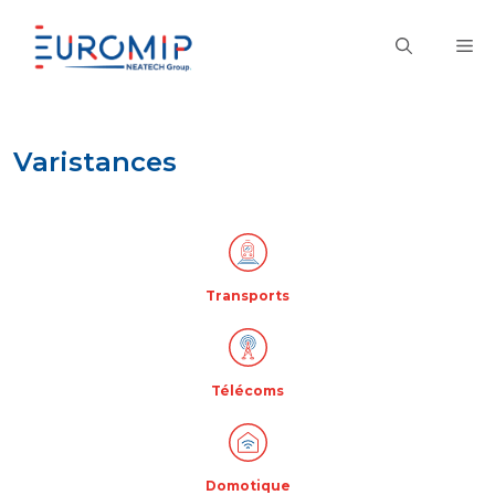
Aller
au
M
contenu
Varistances
Transports
Télécoms
Domotique