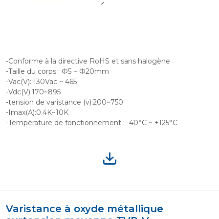
-Conforme à la directive RoHS et sans halogène
-Taille du corps : Ф5 ~ Ф20mm
-Vac(V): 130Vac ~ 465
-Vdc(V):170~895
-tension de varistance (v):200~750
-Imax(A):0.4K~10K
-Température de fonctionnement : -40°C ~ +125°C
Varistance à oxyde métallique