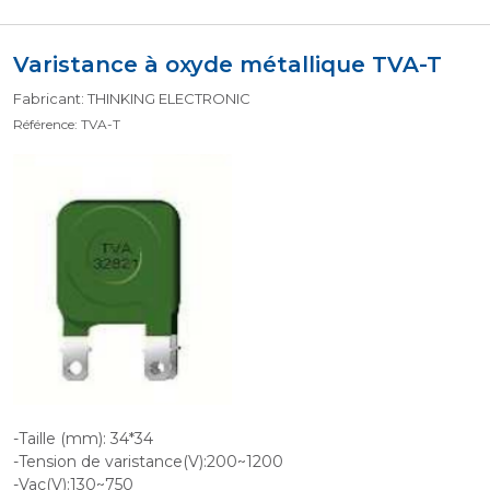
Varistance à oxyde métallique TVA-T
Fabricant: THINKING ELECTRONIC
Référence: TVA-T
-Taille (mm): 34*34
-Tension de varistance(V):200~1200
-Vac(V):130~750