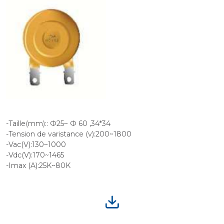
-Taille(mm):: Ф25~ Ф 60 ,34*34
-Tension de varistance (v):200~1800
-Vac(V):130~1000
-Vdc(V):170~1465
-Imax (A):25K~80K