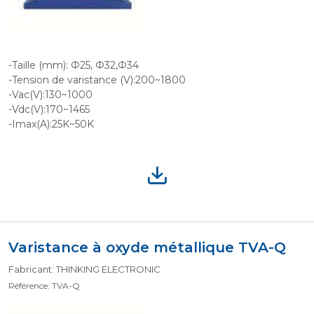
-Taille (mm): Ф25, Ф32,Ф34
-Tension de varistance (V):200~1800
-Vac(V):130~1000
-Vdc(V):170~1465
-Imax(A):25K~50K
Varistance à oxyde métallique TVA-Q
Fabricant: THINKING ELECTRONIC
Référence: TVA-Q