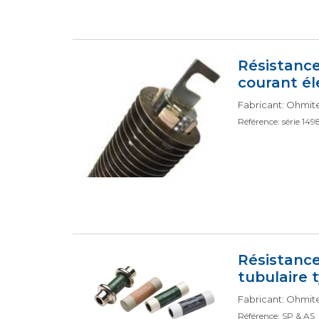
Résistance
courant él
Fabricant: Ohmit
Référence: série 149
Résistanc
tubulaire 
Fabricant: Ohmit
Référence: SP & AS