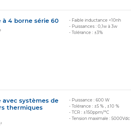
 à 4 borne série 60
- Faible inductance <10nh
- Puissances : 0,1w à 3w
e
- Tolérance : ±3%
e avec systèmes de
- Puissance : 600 W
- Tolérance : ±5 % , ±10 %
rs thermiques
- TCR : ±150ppm/°C
- Tension maximale : 5000Vdc
²