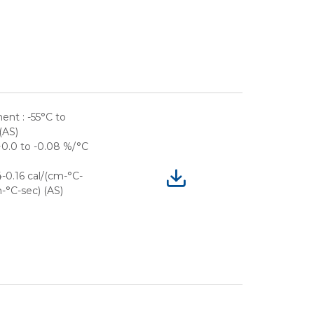
nt : -55°C to
(AS)
 +0.0 to -0.08 %/°C
4-0.16 cal/(cm-°C-
m-°C-sec) (AS)