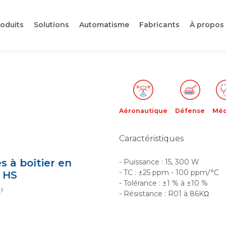
oduits
Solutions
Automatisme
Fabricants
À propos
Aéronautique
Défense
Méd
Caractéristiques
s à boîtier en
- Puissance : 15, 300 W
- TC : ±25 ppm - 100 ppm/°C
 HS
- Tolérance : ±1 % à ±10 %
²
- Résistance : R01 à 86KΩ