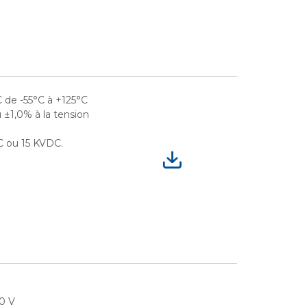
 de -55°C à +125°C
u ±1,0% à la tension
C ou 15 KVDC.
00 V