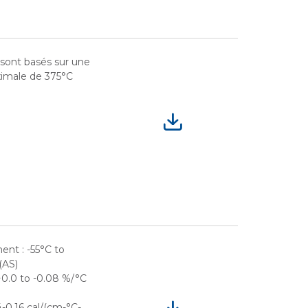
sont basés sur une
imale de 375°C
nt : -55°C to
(AS)
 +0.0 to -0.08 %/°C
4-0.16 cal/(cm-°C-