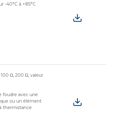
ur -40°C à +85°C
, 100 Ω, 200 Ω, valeur
de foudre avec une
ique ou un élément
à thermistance