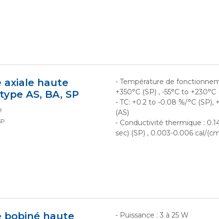
 axiale haute
- Température de fonctionneme
+350°C (SP) , -55°C to +230°C 
type AS, BA, SP
- TC: +0.2 to -0.08 %/°C (SP),
e
(AS)
SP
- Conductivité thermique : 0.1
sec) (SP) , 0.003-0.006 cal/(c
e bobiné haute
- Puissance : 3 à 25 W