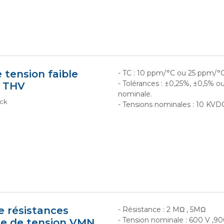
e tension faible
- TC : 10 ppm/°C ou 25 ppm/°C
- Tolérances : ±0,25%, ±0,5% o
s THV
nominale.
ock
- Tensions nominales : 10 KVD
e résistances
- Résistance : 2 MΩ , 5MΩ
- Tension nominale : 600 V ,9
ce de tension VMN