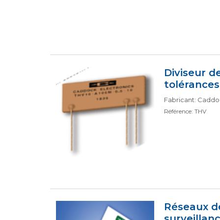
Diviseur d
tolérance
Fabricant: Cadd
Référence: THV
Réseaux d
surveillan