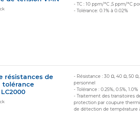
- TC : 10 ppm/°C ,5 ppm/°C po
ock
- Tolérance: 0.1% à 0.02%
 résistances de
- Résistance : 30 Ω, 40 Ω, 50 Ω
personnel
à tolérance
- Tolérance : 0.25%, 0.5%, 1.0%
e LC2000
- Traitement des transitoires 
ock
protection par coupure therm
de détection de température 