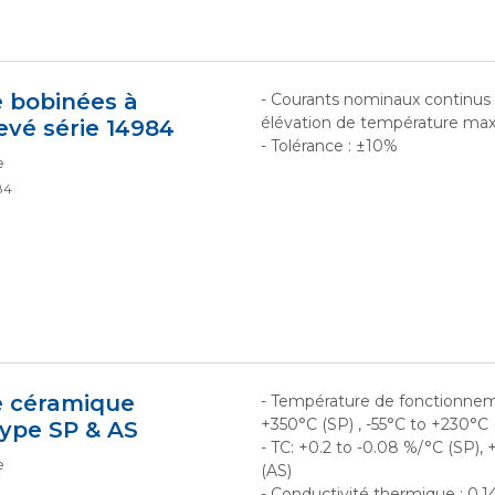
 bobinées à
- Courants nominaux continus 
élévation de température max
evé série 14984
- Tolérance : ±10%
e
84
e céramique
- Température de fonctionneme
+350°C (SP) , -55°C to +230°C 
type SP & AS
- TC: +0.2 to -0.08 %/°C (SP),
e
(AS)
- Conductivité thermique : 0.1