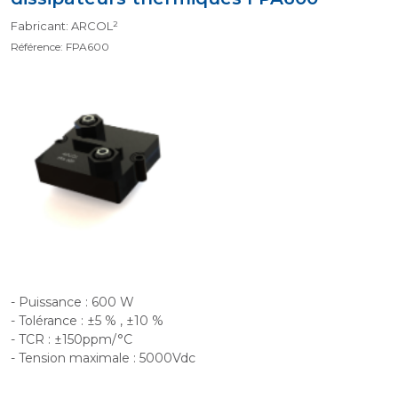
Fabricant: ARCOL²
Référence: FPA600
- Puissance : 600 W
- Tolérance : ±5 % , ±10 %
- TCR : ±150ppm/°C
- Tension maximale : 5000Vdc