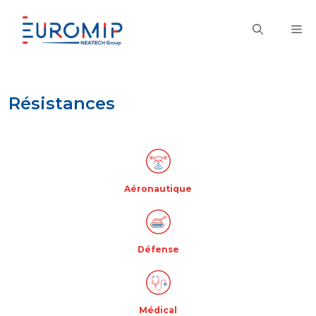
Aller
au
M
contenu
Résistances
Aéronautique
Défense
Médical