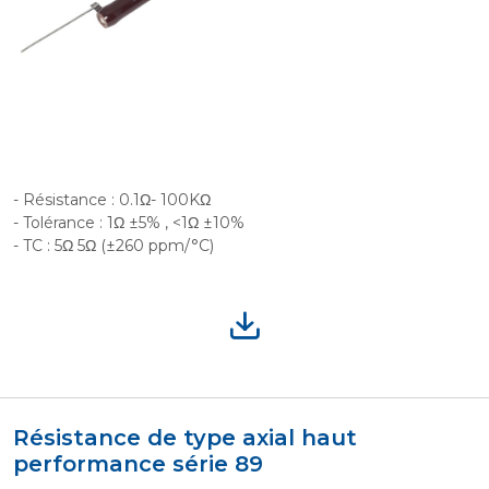
- Résistance : 0.1Ω- 100KΩ
- Tolérance : 1Ω ±5% , <1Ω ±10%
- TC : 5Ω 5Ω (±260 ppm/°C)
Résistance de type axial haut
performance série 89