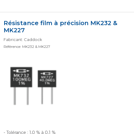
Résistance film à précision MK232 &
MK227
Fabricant: Caddock
Référence: MK232 & MK227
- Tolérance : 1,0 % à 0,1 %