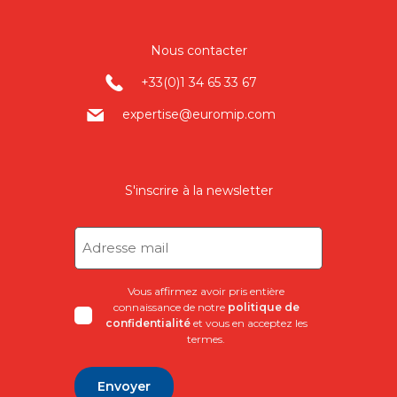
Nous contacter
+33(0)1 34 65 33 67
expertise@euromip.com
S'inscrire à la newsletter
Adresse
mail
(Nécessaire)
Vous affirmez avoir pris entière
connaissance de notre
politique de
confidentialité
et vous en acceptez les
termes.