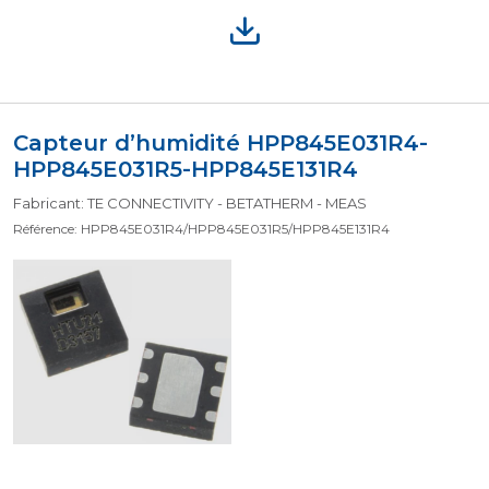
Capteur d’humidité HPP845E031R4-
HPP845E031R5-HPP845E131R4
Fabricant: TE CONNECTIVITY - BETATHERM - MEAS
Référence: HPP845E031R4/HPP845E031R5/HPP845E131R4