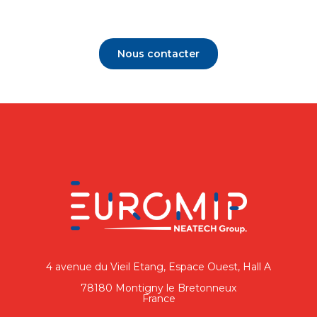
Nous contacter
4 avenue du Vieil Etang, Espace Ouest, Hall A
78180 Montigny le Bretonneux
France