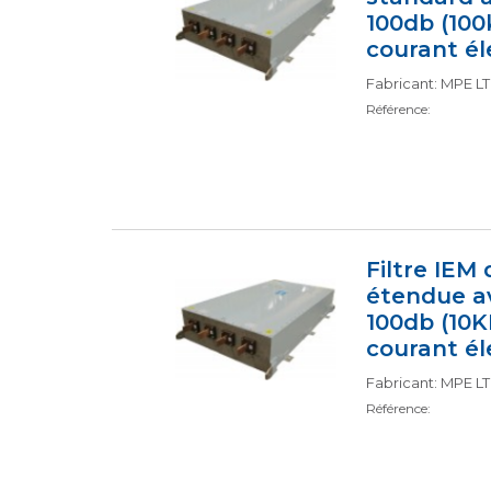
100db (100
courant él
Fabricant: MPE L
Référence:
Filtre IEM
étendue a
100db (10
courant él
Fabricant: MPE L
Référence: