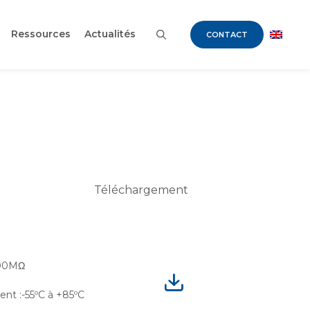
Ressources
Actualités
CONTACT
Téléchargement
100MΩ
nt :-55ºC à +85ºC