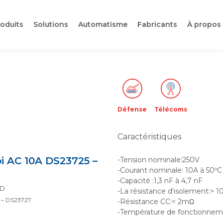
oduits
Solutions
Automatisme
Fabricants
À propos
Défense
Télécoms
Caractéristiques
i AC 10A DS23725 –
-Tension nominale:250V
-Courant nominale: 10A à 50ºC
-Capacité :1,3 nF à 4,7 nF
TD
-La résistance d'isolement:> 
 – DS23727
-Résistance CC:< 2mΩ
-Température de fonctionneme