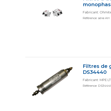
monophasé
Fabricant: Ohmit
Référence: série AH
Filtres d
DS34440
Fabricant: MPE L
Référence: DS3444