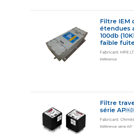
Filtre IEM
étendues 
100db (10K
faible fuit
Fabricant: MPE L
Référence:
Filtre tra
série AP￼
Fabricant: Ohmit
Référence: série AP