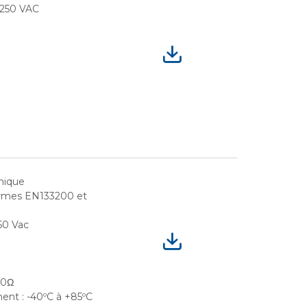
 250 VAC
mique
ormes EN133200 et
50 Vac
00Ω
ent : -40ºC à +85ºC