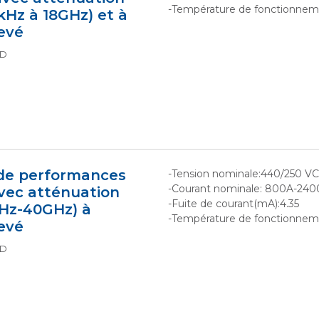
-Température de fonctionneme
kHz à 18GHz) et à
evé
TD
 de performances
-Tension nominale:440/250 V
-Courant nominale: 800A-240
vec atténuation
-Fuite de courant(mA):4.35
KHz-40GHz) à
-Température de fonctionneme
evé
TD