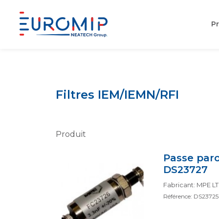
Pr
Aller
au
contenu
Filtres IEM/IEMN/RFI
Produit
Passe paro
DS23727
Fabricant: MPE L
Référence: DS23725