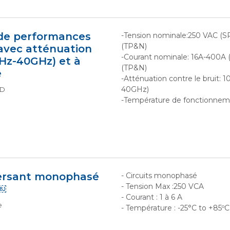
 de performances
-Tension nominale:250 VAC (S
(TP&N)
avec atténuation
-Courant nominale: 16A-400A
Hz-40GHz) et à
(TP&N)
e
-Atténuation contre le bruit: 
40GHz)
TD
-Température de fonctionneme
versant monophasé
- Circuits monophasé
- Tension Max :250 VCA
￼
- Courant : 1 à 6 A
e
- Température : -25°C to +85ºC