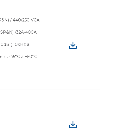
P&N) / 440/250 VCA
 (SP&N) /32A-400A
100dB ( 10kHz à
nt: -45°C à +50°C