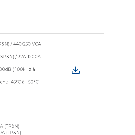
P&N) / 440/250 VCA
(SP&N) / 32A-1200A
 100dB ( 100kHz à
nt: -45°C à +50°C
CA (TP&N)
0A (TP&N)