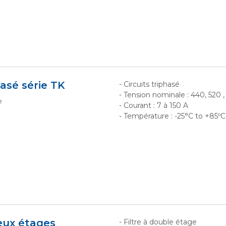
hasé série TK
- Circuits triphasé
- Tension nominale : 440, 520 
e
- Courant : 7 à 150 A
- Température : -25°C to +85ºC
deux étages
- Filtre à double étage