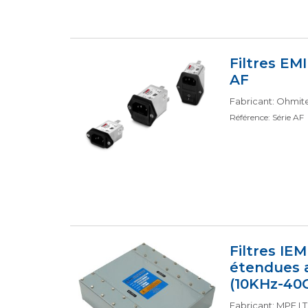
Filtres EM
AF
Fabricant: Ohmit
Référence: Série AF
Filtres IE
étendues 
(10KHz-40
Fabricant: MPE L