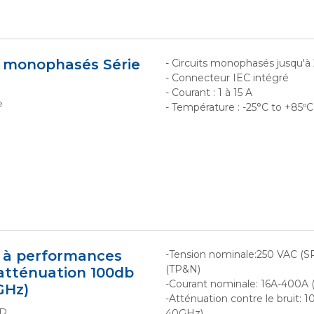
I monophasés Série
- Circuits monophasés jusqu'à
- Connecteur IEC intégré
- Courant : 1 à 15 A
e
- Température : -25°C to +85ºC
M à performances
-Tension nominale:250 VAC (S
(TP&N)
atténuation 100db
-Courant nominale: 16A-400A
GHz)
-Atténuation contre le bruit: 
TD
40GHz)