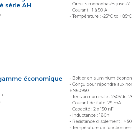
- Circuits monophasés jusqu'à
 série AH
- Courant : 1 à 50 A
e
- Température : -25°C to +85ºC
e gamme économique
- Boîtier en aluminium écono
- Conçu pour répondre aux n
EN60950
TD
- Tension nominale : 250Vdc, 2
0
- Courant de fuite :29 mA
- Capacité : 2 x 150 nF
- Inductance : 180nH
- Résistance d'isolement : > 5
- Température de fonctionnem