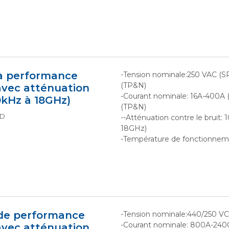
 à performance
-Tension nominale:250 VAC (S
(TP&N)
avec atténuation
-Courant nominale: 16A-400A 
0kHz à 18GHz)
(TP&N)
TD
--Atténuation contre le bruit:
18GHz)
-Température de fonctionneme
 de performance
-Tension nominale:440/250 V
-Courant nominale: 800A-240
avec atténuation