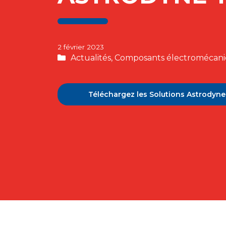
2 février 2023
Catégories
Actualités
,
Composants électromécan
Téléchargez les Solutions Astrodyne