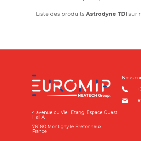
Liste des produits
Astrodyne TDI
sur n
Nous co
+
e
4 avenue du Vieil Etang, Espace Ouest,
Hall A
78180 Montigny le Bretonneux
France