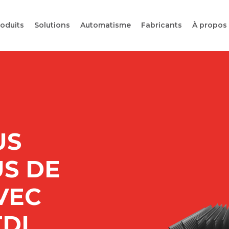
oduits
Solutions
Automatisme
Fabricants
À propos
US
S DE
VEC
DI