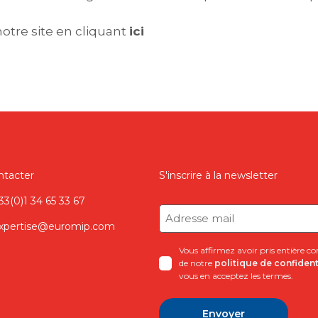
otre site en cliquant
ici
ntacter
S'inscrire à la newsletter
33(0)1 34 65 33 67
Adresse
mail
xpertise@euromip.com
(Nécessaire)
Vous affirmez avoir pris entière c
de notre
politique de confident
vous en acceptez les termes.