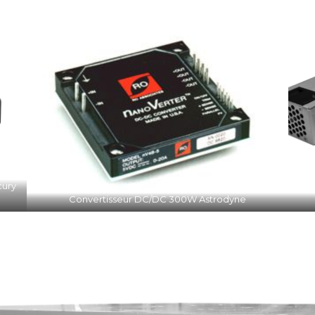
cury
Convertisseur DC/DC 300W Astrodyne