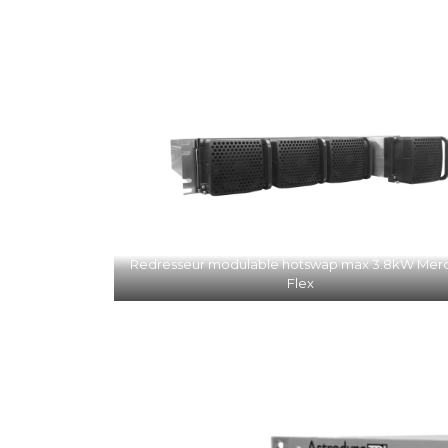
Redresseur modulable hotswap max 3.8kW Mer
Flex