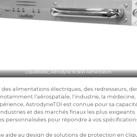
LiquaBlade_Astrodyne 16.5KW Alimentation
s alimentations électriques, des redresseurs, des
tamment l’aérospatiale, l’industrie, la médecine, l
xpérience, AstrodyneTDI est connue pour sa capacit
s industries et des marchés finaux les plus exigean
es personnalisées pour répondre à vos spécification
e aide au design de solutions de protection en cliq