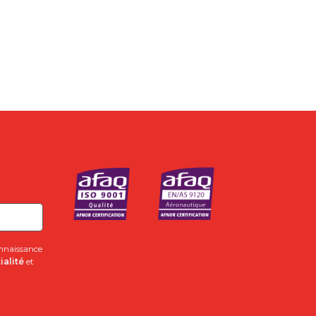
onnaissance
ialité
et